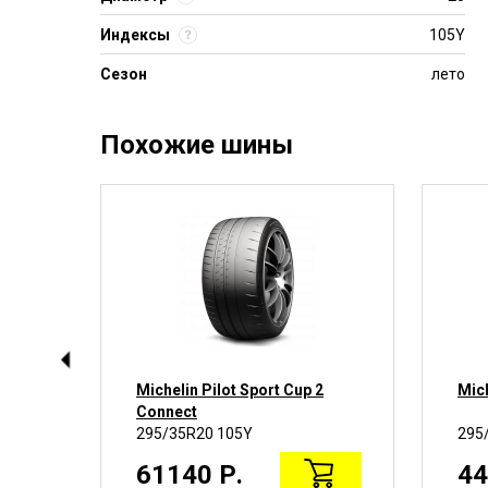
Индексы
105Y
Сезон
лето
Похожие шины
Michelin Pilot Sport Cup 2
Mich
Connect
295/35R20 105Y
295
61140 Р.
44