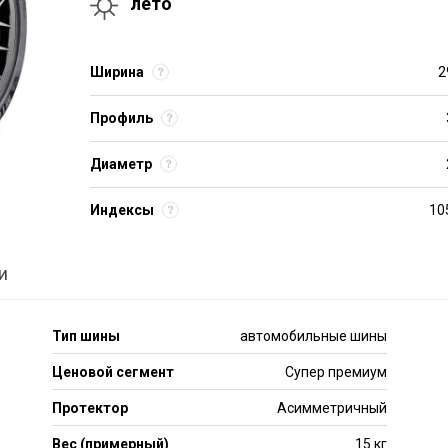
лето
Ширина
2
Профиль
Диаметр
Индексы
10
и
Тип шины
автомобильные шины
Ценовой сегмент
Супер премиум
Протектор
Асимметричный
Вес (примерный)
15 кг