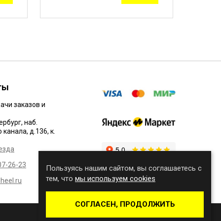
ты
ачи заказов и
ербург, наб.
канала, д.136, к.
езда
07-26-23
Пользуясь нашим сайтом, вы соглашаетесь с
тем, что
мы используем cookies
eel.ru
СОГЛАСЕН, ПРОДОЛЖИТЬ