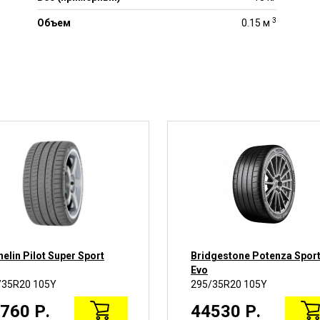
3
Объем
0.15 м
elin Pilot Super Sport
Bridgestone Potenza Spor
Evo
/35R20 105Y
295/35R20 105Y
760 Р.
44530 Р.