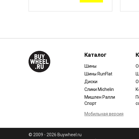
Каталог
К
Шины
О
Шины RunFlat
Ш
Диски
О
Слики Michelin
К
Мишлен Ралли
П
Спорт
с
Мобильная версия
© 2009 - 2026 Buywheel.ru