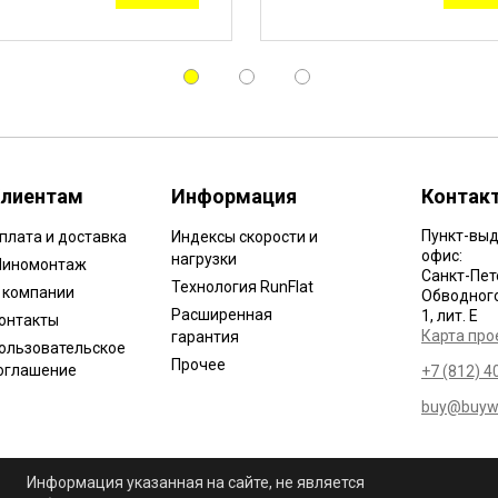
лиентам
Информация
Контак
Пункт-выд
плата и доставка
Индексы скорости и
офис:
нагрузки
иномонтаж
Санкт-Пет
Технология RunFlat
 компании
Обводного 
Расширенная
1, лит. Е
онтакты
Карта про
гарантия
ользовательское
Прочее
оглашение
+7 (812) 4
buy@buywh
Информация указанная на сайте, не является