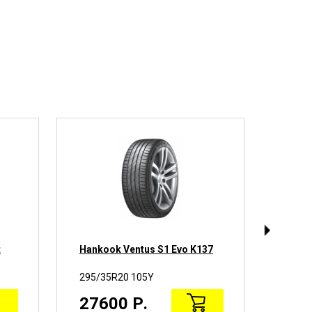
t
Hankook Ventus S1 Evo K137
Toyo 
295/35R20 105Y
295/3
27600 Р.
307