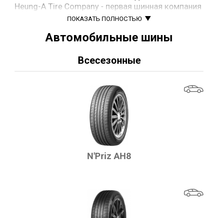
Heung-A Tire Company - первая шинная компания
в Южной Корее.
ПОКАЗАТЬ ПОЛНОСТЬЮ
1956 – Начало производства автомобильных
шин.
Автомобильные шины
1972 – Запуск первого завода в Янсане (Южная
Корея).
Всесезонные
1985 – Выпуск первой в стране радиальной
шины.
2000 – Переименование в Nexen Tire, что
отражает философию компании в стремлении к
инновациям и развитию в новом столетии (Next
Century (следующее столетие)).
2005 – Открытие технологического центра в
Китае и расширение международного
присутствия.
2007 – Запуск завода в Циндао (Китай) для
N'Priz AH8
увеличения объемов производства.
2012 – Компания становится официальным
поставщиком шин для Porsche.
2015 – Закладка первого европейского завода в
Чехии (Жатец).
2019 – Открытие Nexen University в Германии —