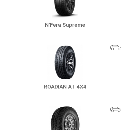
исследовательского центра для разработки
передовых шинных технологий.
2021 – Nexen выпускает 500-миллионную шину.
Продукция представлена более чем в 140
N’Fera Supreme
странах, а среди партнеров — Hyundai, Kia,
Volkswagen, Renault, Porsche и другие мировые
автопроизводители, для которых поставляются
шины в качестве оригинального оборудования
(OE).
Популярные версии моделей:
N'Fera – серия для премиальных автомобилей;
Roadian – шины для внедорожников и
кроссоверов;
Winguard – зимние шины.
ROADIAN AT 4X4