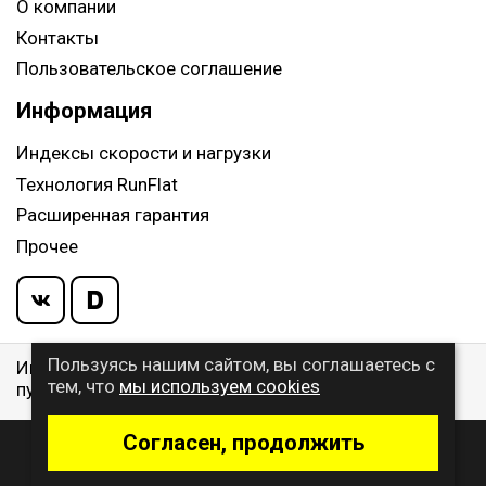
О компании
Контакты
Пользовательское соглашение
Информация
Индексы скорости и нагрузки
Технология RunFlat
Расширенная гарантия
Прочее
Пользуясь нашим сайтом, вы соглашаетесь с
Информация указанная на сайте, не является
тем, что
мы используем cookies
публичной офертой, определяемой ст. 437 ГК РФ
Согласен, продолжить
© 2009 - 2026 Buywheel.ru
Дизайн и разработка сайта
- веб-студия Gralice