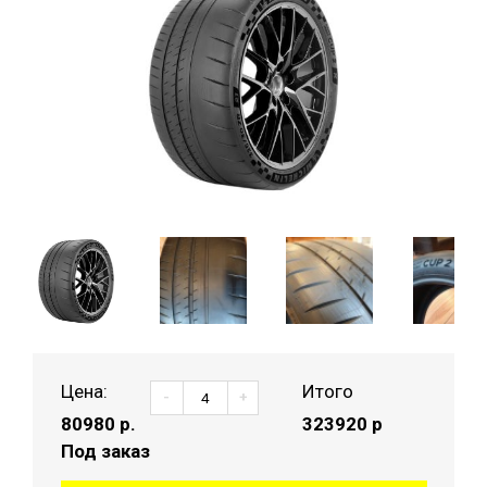
Цена:
Итого
-
+
80980
р.
323920 р
Под заказ