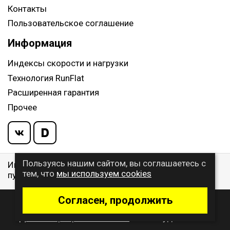
Контакты
Пользовательское соглашение
Информация
Индексы скорости и нагрузки
Технология RunFlat
Расширенная гарантия
Прочее
Пользуясь нашим сайтом, вы соглашаетесь с
Информация указанная на сайте, не является
тем, что
мы используем cookies
публичной офертой, определяемой ст. 437 ГК РФ
Согласен, продолжить
© 2009 - 2026 Buywheel.ru
Дизайн и разработка сайта
- веб-студия Gralice