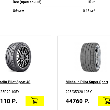
Вес (примерный)
15 кг
3
Объем
0.15 м
elin Pilot Sport 4S
Michelin Pilot Super Sport
/35R20 105Y
295/35R20 105Y
110 Р.
44760 Р.