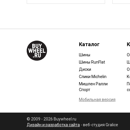
Каталог
К
Шины
О
Шины RunFlat
Ш
Диски
О
Слики Michelin
К
Мишлен Ралли
П
Спорт
с
Мобильная версия
© 2009 - 2026 Buywheel.ru
Дизайн и разработка сайта
- веб-студия Gralice