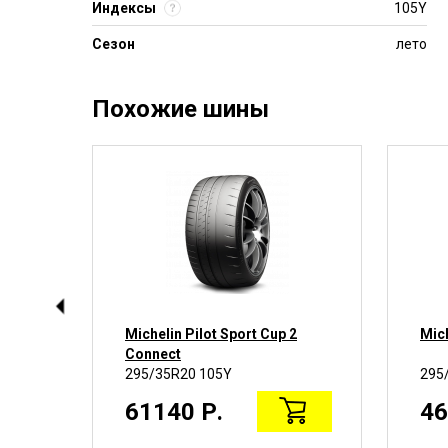
Индексы
105Y
Сезон
лето
Похожие шины
rt
Michelin Pilot Sport Cup 2
Mich
Connect
295/35R20 105Y
295
61140 Р.
46