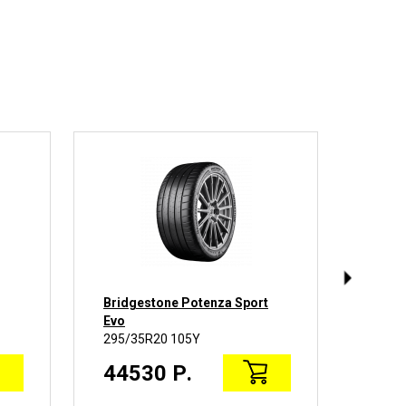
Bridgestone Potenza Sport
Hanko
Evo
295/35R20 105Y
295/3
44530 Р.
276