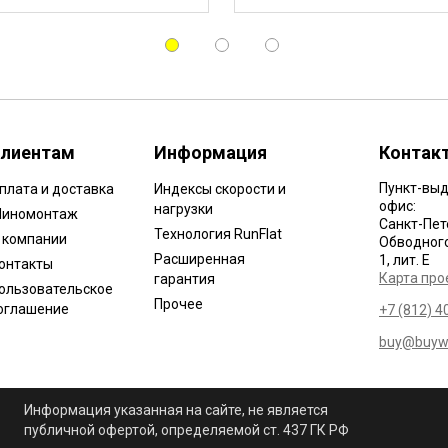
лиентам
Информация
Контак
Пункт-выд
плата и доставка
Индексы скорости и
офис:
нагрузки
иномонтаж
Санкт-Пет
Технология RunFlat
 компании
Обводного 
Расширенная
1, лит. Е
онтакты
Карта про
гарантия
ользовательское
Прочее
оглашение
+7 (812) 4
buy@buywh
Информация указанная на сайте, не является
публичной офертой, определяемой ст. 437 ГК РФ