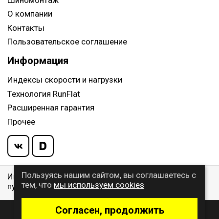
О компании
Контакты
Пользовательское соглашение
Информация
Индексы скорости и нагрузки
Технология RunFlat
Расширенная гарантия
Прочее
Пользуясь нашим сайтом, вы соглашаетесь с
Информация указанная на сайте, не является
тем, что
мы используем cookies
публичной офертой, определяемой ст. 437 ГК РФ
Согласен, продолжить
© 2009 - 2026 Buywheel.ru