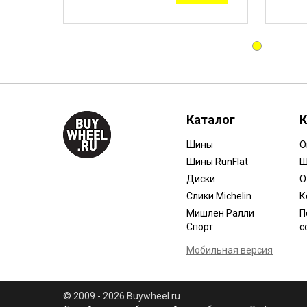
Каталог
К
Шины
О
Шины RunFlat
Ш
Диски
О
Слики Michelin
К
Мишлен Ралли
П
Спорт
с
Мобильная версия
© 2009 - 2026 Buywheel.ru