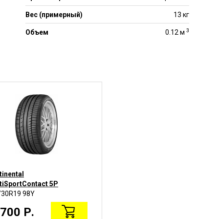
Вес (примерный)
13 кг
3
Объем
0.12 м
inental
Michelin Pilot Super Sport
tiSportContact 5P
/30R19 98Y
285/30R19 94Y
700 Р.
61890 Р.