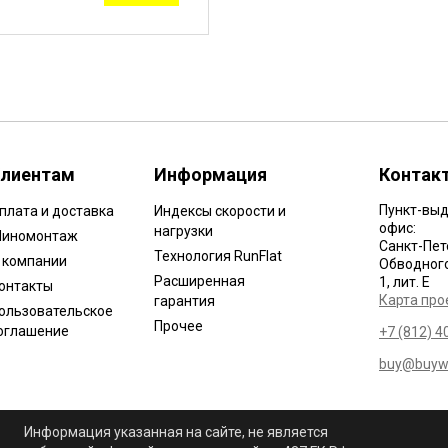
лиентам
Информация
Контак
Пункт-выд
плата и доставка
Индексы скорости и
офис:
нагрузки
иномонтаж
Санкт-Пет
Технология RunFlat
 компании
Обводного 
Расширенная
1, лит. Е
онтакты
Карта про
гарантия
ользовательское
Прочее
оглашение
+7 (812) 4
buy@buywh
Информация указанная на сайте, не является