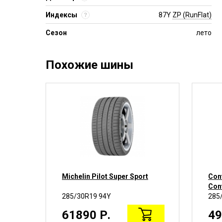
Индексы
87Y
ZP (RunFlat)
Сезон
лето
Похожие шины
Michelin Pilot Super Sport
Cont
Con
285/30R19 94Y
285
61890 Р.
49