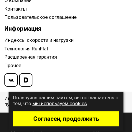
О компании
Контакты
Пользовательское соглашение
Информация
Индексы скорости и нагрузки
Технология RunFlat
Расширенная гарантия
Прочее
Пользуясь нашим сайтом, вы соглашаетесь с
Информация указанная на сайте, не является
тем, что
мы используем cookies
публичной офертой, определяемой ст. 437 ГК РФ
Согласен, продолжить
© 2009 - 2026 Buywheel.ru
Дизайн и разработка сайта
- веб-студия Gralice