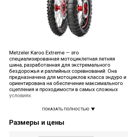
Metzeler Karoo Extreme — это
специализированная мотоциклетная летняя
шина, разработанная для экстремального
бездорожья и раллийных соревнований. Она
предназначена для мотоциклов класса эндуро и
ориентирована на обеспечение максимального
сцепления и проходимости в самых сложных
условиях.
Передняя шина: мелкие заострённые блоки для
ПОКАЗАТЬ ПОЛНОСТЬЮ
точного управления и устойчивости при
наклонах.
Размеры и цены
Задняя шина: крупные блоки, расположенные
рядами по три, обеспечивающие эффективную