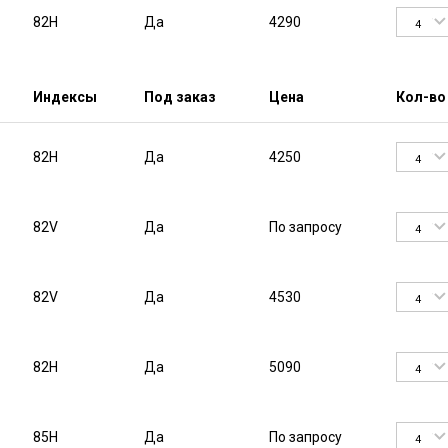
82H
Да
4290
4
Индексы
Под заказ
Цена
Кол-во
82H
Да
4250
4
82V
Да
По запросу
4
82V
Да
4530
4
82H
Да
5090
4
85H
Да
По запросу
4