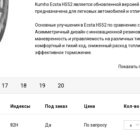
Kumho Ecsta HS52 является обновленной версие
предназначена для легковых автомобилей и отли
Основные улучшения в Ecsta HS52 по сравнению с
Асимметричный дизайн с инновационной резинов
маневренность и управляемость на различных т
комфортный и тихий ход, сниженный расход топл
эффективное торможение.
Вы можете заказать и купить шины Kumho Ecsta H
Показать 
этого нужно выбрать соответствующий типоразмер
оформить заказ.
17
18
19
20
Индексы
Под заказ
Цена
Кол-во
82H
Да
По запросу
4