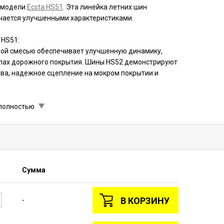
й модели
Ecsta HS51
. Эта линейка летних шин
чается улучшенными характеристиками.
 HS51:
ой смесью обеспечивает улучшенную динамику,
ипах дорожного покрытия. Шины HS52 демонстрируют
ива, надежное сцепление на мокром покрытии и
S52 в нашем интернет-магазине Buywheel.ru. Для
полностью
, нажать рядом с ним кнопку «в корзину» и
Сумма
В КОРЗИНУ
-