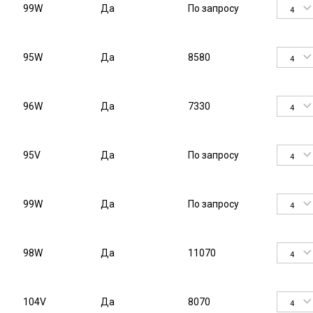
99W
Да
По запросу
4
95W
Да
8580
4
96W
Да
7330
4
95V
Да
По запросу
4
99W
Да
По запросу
4
98W
Да
11070
4
104V
Да
8070
4