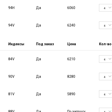
94H
Да
6060
4
94V
Да
6240
4
Индексы
Под заказ
Цена
Кол-во
84V
Да
6210
4
90V
Да
8280
4
81V
Да
5890
4
88V
Да
По запросу