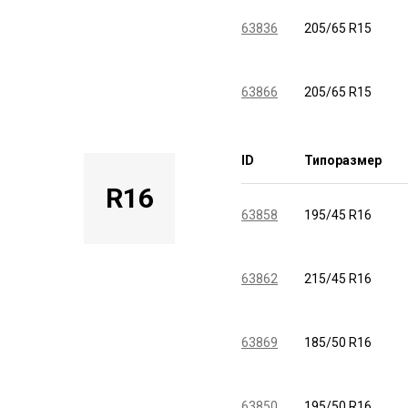
63836
205/65 R15
63866
205/65 R15
ID
Типоразмер
R16
63858
195/45 R16
63862
215/45 R16
63869
185/50 R16
63850
195/50 R16