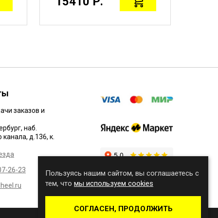
15410 Р.
673
ты
ачи заказов и
ербург, наб.
канала, д.136, к.
езда
07-26-23
Пользуясь нашим сайтом, вы соглашаетесь с
тем, что
мы используем cookies
eel.ru
СОГЛАСЕН, ПРОДОЛЖИТЬ