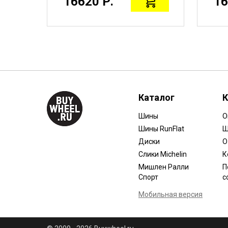
16620 Р.
16
Каталог
К
Шины
О
Шины RunFlat
Ш
Диски
О
Слики Michelin
К
Мишлен Ралли
П
Спорт
с
Мобильная версия