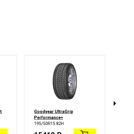
t
Goodyear UltraGrip
Nexen
Performance+
Ice P
195/50R15 82H
195/5