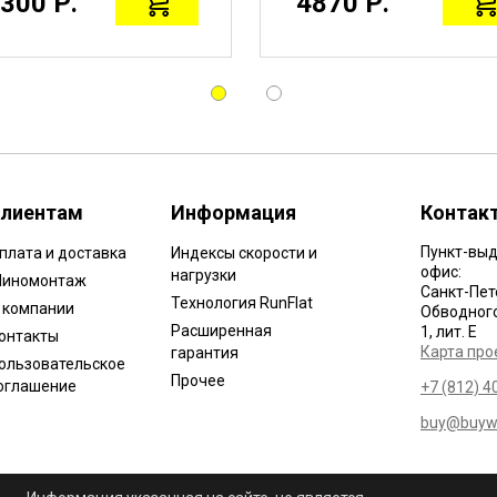
300 Р.
4870 Р.
лиентам
Информация
Контак
Пункт-выд
плата и доставка
Индексы скорости и
офис:
нагрузки
иномонтаж
Санкт-Пет
Технология RunFlat
 компании
Обводного 
Расширенная
1, лит. Е
онтакты
Карта про
гарантия
ользовательское
Прочее
оглашение
+7 (812) 4
buy@buywh