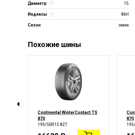
Диаметр
15
Индексы
86H
Сезон
зима
Похожие шины
er 2
Continental WinterContact TS
Con
870
870
195/50R15 82T
195