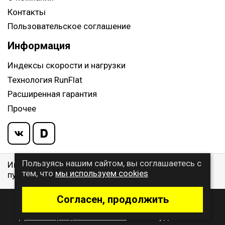
Контакты
Пользовательское соглашение
Информация
Индексы скорости и нагрузки
Технология RunFlat
Расширенная гарантия
Прочее
Пользуясь нашим сайтом, вы соглашаетесь с
Информация указанная на сайте, не является
тем, что
мы используем cookies
публичной офертой, определяемой ст. 437 ГК РФ
Согласен, продолжить
© 2009 - 2026 Buywheel.ru
Дизайн и разработка сайта
- веб-студия Gralice