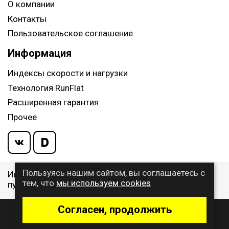
О компании
Контакты
Пользовательское соглашение
Информация
Индексы скорости и нагрузки
Технология RunFlat
Расширенная гарантия
Прочее
Пользуясь нашим сайтом, вы соглашаетесь с
Информация указанная на сайте, не является
тем, что
мы используем cookies
публичной офертой, определяемой ст. 437 ГК РФ
Согласен, продолжить
© 2009 - 2026 Buywheel.ru
Дизайн и разработка сайта
- веб-студия Gralice