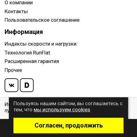
О компании
Контакты
Пользовательское соглашение
Информация
Индексы скорости и нагрузки
Технология RunFlat
Расширенная гарантия
Прочее
Пользуясь нашим сайтом, вы соглашаетесь с
Информация указанная на сайте, не является
тем, что
мы используем cookies
публичной офертой, определяемой ст. 437 ГК РФ
Согласен, продолжить
© 2009 - 2026 Buywheel.ru
Дизайн и разработка сайта
- веб-студия Gralice