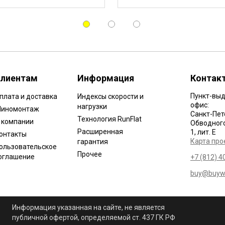
лиентам
Информация
Контак
Пункт-выд
плата и доставка
Индексы скорости и
офис:
нагрузки
иномонтаж
Санкт-Пет
Технология RunFlat
 компании
Обводного 
Расширенная
1, лит. Е
онтакты
Карта про
гарантия
ользовательское
Прочее
оглашение
+7 (812) 4
buy@buywh
Информация указанная на сайте, не является
публичной офертой, определяемой ст. 437 ГК РФ