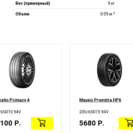
Вес (примерный)
9 кг
3
Объем
0.09 м
helin Primacy 4
Maxxis Premitra HP6
/65R15 94V
205/65R15 94V
100 Р.
5680 Р.