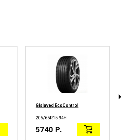
Gislaved EcoControl
BFGoo
205/65R15 94H
205/6
5740 Р.
147