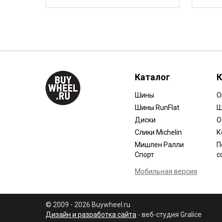
Каталог
К
Шины
О
Шины RunFlat
Ш
Диски
О
Слики Michelin
К
Мишлен Ралли
П
Спорт
с
Мобильная версия
© 2009 - 2026 Buywheel.ru
Дизайн и разработка сайта
- веб-студия Gralice