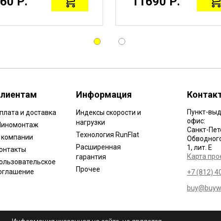
60 Р.
11690 Р.
лиентам
Информация
Контак
Пункт-выд
плата и доставка
Индексы скорости и
офис:
нагрузки
иномонтаж
Санкт-Пет
Технология RunFlat
 компании
Обводного 
Расширенная
1, лит. Е
онтакты
Карта про
гарантия
ользовательское
Прочее
оглашение
+7 (812) 4
buy@buywh