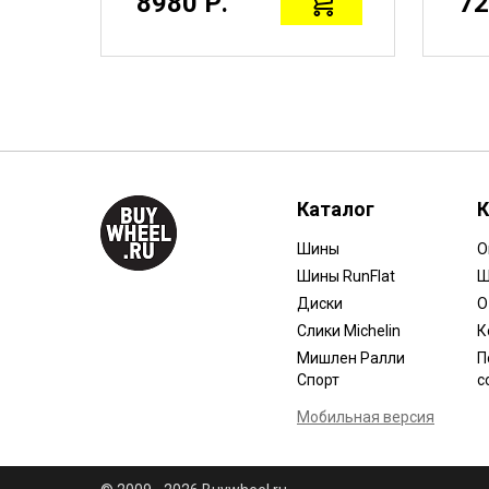
8980 Р.
72
Каталог
К
Шины
О
Шины RunFlat
Ш
Диски
О
Слики Michelin
К
Мишлен Ралли
П
Спорт
с
Мобильная версия