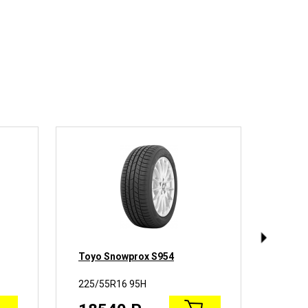
Toyo Snowprox S954
Hanko
W320
225/55R16 95H
225/5