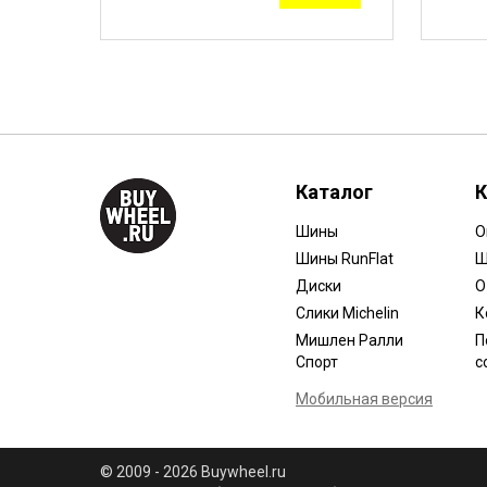
Каталог
К
Шины
О
Шины RunFlat
Ш
Диски
О
Слики Michelin
К
Мишлен Ралли
П
Спорт
с
Мобильная версия
© 2009 - 2026 Buywheel.ru