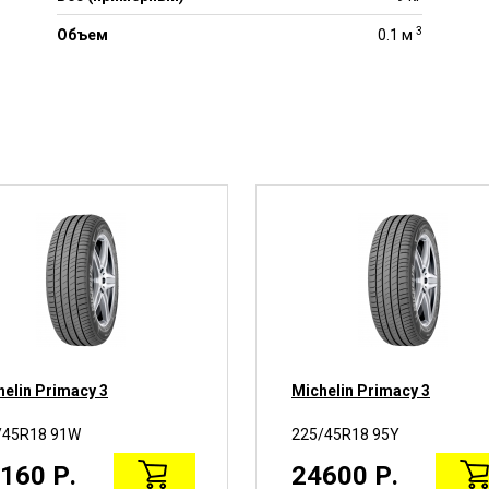
3
Объем
0.1 м
helin Primacy 3
Michelin Primacy 3
/45R18 91W
225/45R18 95Y
160 Р.
24600 Р.