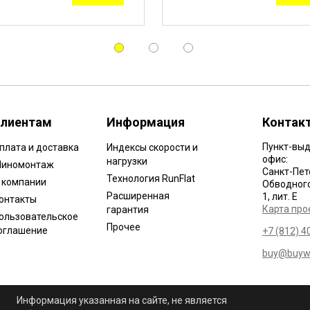
лиентам
Информация
Контак
Пункт-выд
плата и доставка
Индексы скорости и
офис:
нагрузки
иномонтаж
Санкт-Пет
Технология RunFlat
 компании
Обводного 
Расширенная
1, лит. Е
онтакты
Карта про
гарантия
ользовательское
Прочее
оглашение
+7 (812) 4
buy@buywh
Информация указанная на сайте, не является