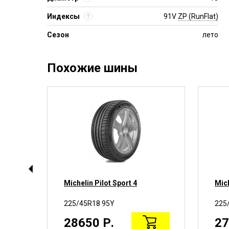
Индексы
91V
ZP (RunFlat)
Сезон
лето
Похожие шины
Michelin Pilot Sport 4
Mic
225/45R18 95Y
225
28650 Р.
27