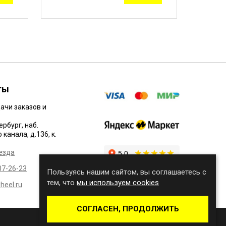
ты
ачи заказов и
ербург, наб.
канала, д.136, к.
езда
07-26-23
Пользуясь нашим сайтом, вы соглашаетесь с
тем, что
мы используем cookies
eel.ru
СОГЛАСЕН, ПРОДОЛЖИТЬ