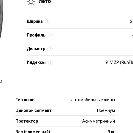
лето
Ширина
2
Профиль
Диаметр
Индексы
91V
ZP (RunFl
и
Тип шины
автомобильные шины
Ценовой сегмент
Премиум
Протектор
Асимметричный
Вес (примерный)
9 кг