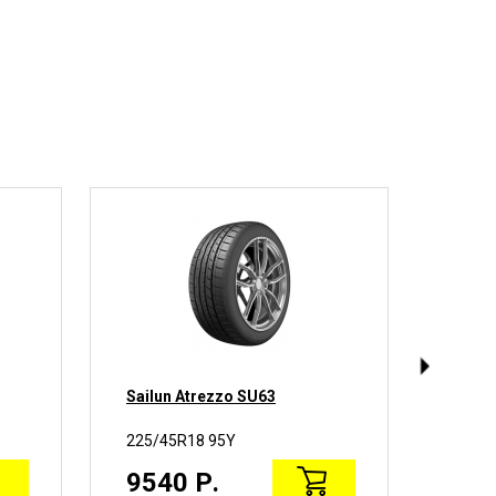
Sailun Atrezzo SU63
Pirel
225/45R18 95Y
225/4
9540 Р.
245