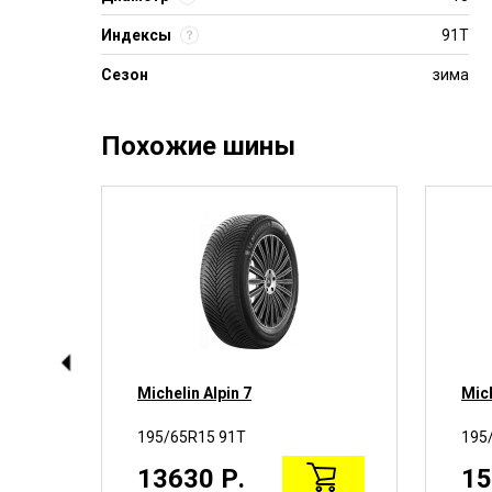
Индексы
91T
Сезон
зима
Похожие шины
Michelin Alpin 7
Mich
195/65R15 91T
195
13630 Р.
15