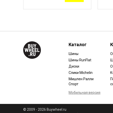
Каталог
К
Шины
О
Шины RunFlat
Ш
Диски
О
Слики Michelin
К
Мишлен Ралли
П
Спорт
с
Мобильная версия
© 2009 - 2026 Buywheel.ru