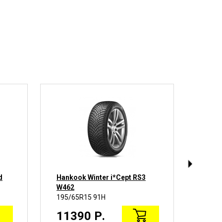
d
Hankook Winter i*Cept RS3
Conti
W462
870
195/65R15 91H
195/6
11390 Р.
162