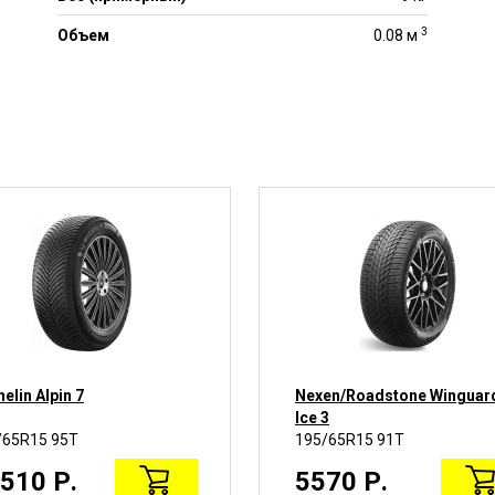
3
Объем
0.08 м
elin Alpin 7
Nexen/Roadstone Winguar
Ice 3
/65R15 95T
195/65R15 91T
510 Р.
5570 Р.