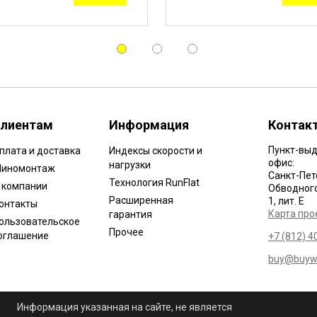
лиентам
Информация
Контак
Пункт-выд
плата и доставка
Индексы скорости и
офис:
нагрузки
иномонтаж
Санкт-Пет
Технология RunFlat
 компании
Обводного 
Расширенная
1, лит. Е
онтакты
Карта про
гарантия
ользовательское
Прочее
оглашение
+7 (812) 4
buy@buywh
Информация указанная на сайте, не является