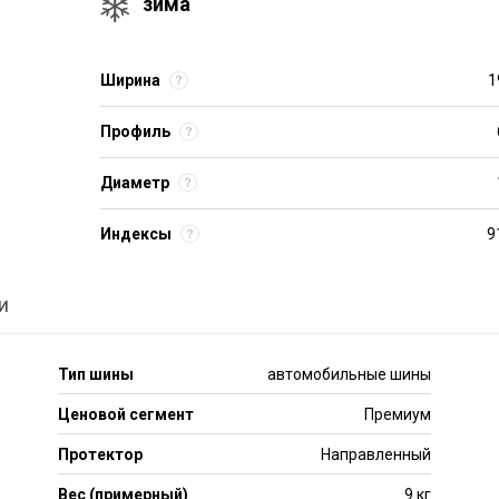
зима
Ширина
1
Профиль
Диаметр
Индексы
9
и
Тип шины
автомобильные шины
Ценовой сегмент
Премиум
Протектор
Направленный
Вес (примерный)
9 кг