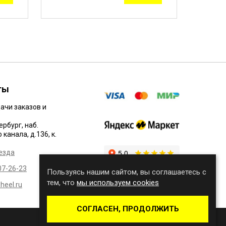
ты
ачи заказов и
ербург, наб.
канала, д.136, к.
езда
07-26-23
Пользуясь нашим сайтом, вы соглашаетесь с
тем, что
мы используем cookies
eel.ru
СОГЛАСЕН, ПРОДОЛЖИТЬ