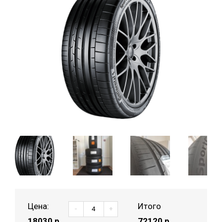
Цена:
Итого
-
+
18030
р.
72120 р