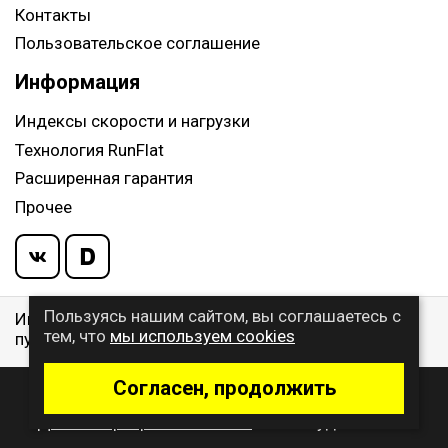
Контакты
Пользовательское соглашение
Информация
Индексы скорости и нагрузки
Технология RunFlat
Расширенная гарантия
Прочее
Пользуясь нашим сайтом, вы соглашаетесь с
Информация указанная на сайте, не является
тем, что
мы используем cookies
публичной офертой, определяемой ст. 437 ГК РФ
Согласен, продолжить
© 2009 - 2026 Buywheel.ru
Дизайн и разработка сайта
- веб-студия Gralice