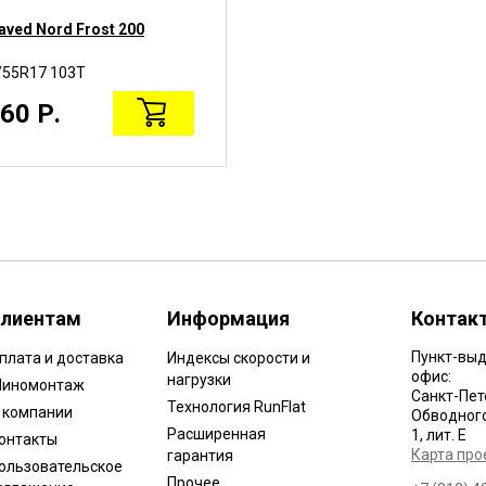
aved Nord Frost 200
Gislaved IceControl
/55R17 103T
235/55R17 103T
60 Р.
15270 Р.
лиентам
Информация
Контак
Пункт-выд
плата и доставка
Индексы скорости и
офис:
нагрузки
иномонтаж
Санкт-Пет
Технология RunFlat
 компании
Обводного 
Расширенная
1, лит. Е
онтакты
Карта про
гарантия
ользовательское
Прочее