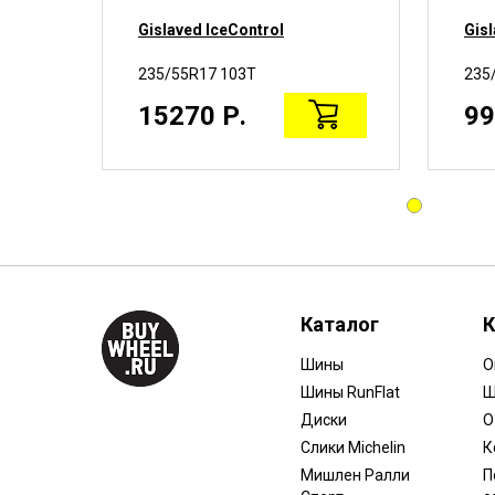
Gislaved IceControl
Gisl
235/55R17 103T
235
15270 Р.
99
Каталог
К
Шины
О
Шины RunFlat
Ш
Диски
О
Слики Michelin
К
Мишлен Ралли
П