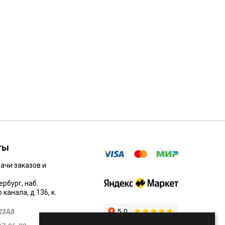
Gislaved Nord Frost 200
235/55R17 103T
9960 Р.
ты
ачи заказов и
ербург, наб.
канала, д.136, к.
езда