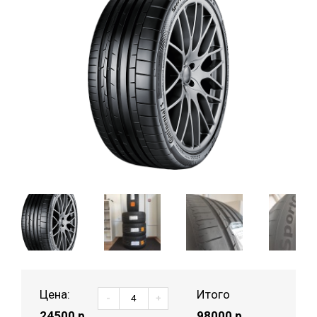
Цена:
Итого
-
+
24500
р.
98000 р