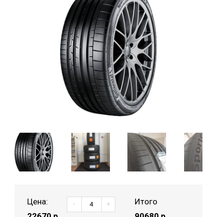
Цена:
Итого
-
+
22670
р.
90680 р