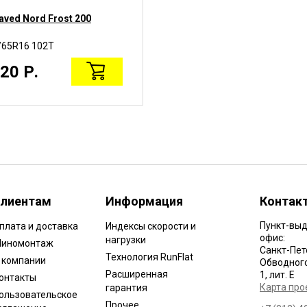
aved Nord Frost 200
Gislaved IceControl
/65R16 102T
215/65R16 102T
20 Р.
9510 Р.
лиентам
Информация
Контак
Пункт-выд
плата и доставка
Индексы скорости и
офис:
нагрузки
иномонтаж
Санкт-Пет
Технология RunFlat
 компании
Обводного 
Расширенная
1, лит. Е
онтакты
Карта про
гарантия
ользовательское
Прочее