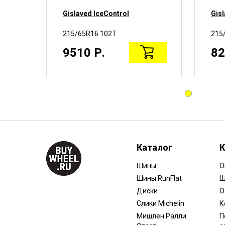
Gislaved IceControl
Gisl
215/65R16 102T
215
9510 Р.
82
Каталог
К
Шины
О
Шины RunFlat
Ш
Диски
О
Слики Michelin
К
Мишлен Ралли
П