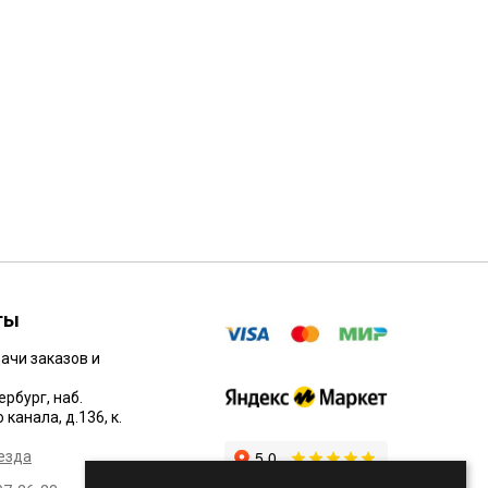
Gislaved Nord Frost 200
215/65R16 102T
8220 Р.
ты
ачи заказов и
ербург, наб.
канала, д.136, к.
езда