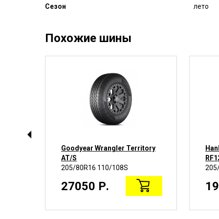
Сезон
лето
Похожие шины
Goodyear Wrangler Territory
Han
AT/S
RF1
205/80R16 110/108S
205
27050 Р.
19