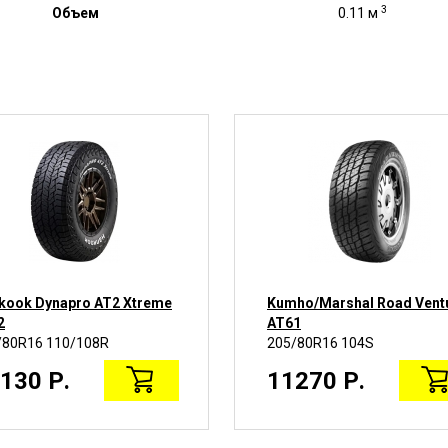
3
Объем
0.11 м
kook Dynapro AT2 Xtreme
Kumho/Marshal Road Vent
2
AT61
/80R16 110/108R
205/80R16 104S
130 Р.
11270 Р.