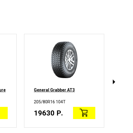
ure
General Grabber AT3
Conti
Conti
205/80R16 104T
205/8
19630 Р.
254