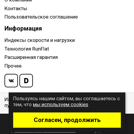
Контакты
Пользовательское соглашение
Информация
Индексы скорости и нагрузки
Технология RunFlat
Расширенная гарантия
Прочее
Пользуясь нашим сайтом, вы соглашаетесь с
Информация указанная на сайте, не является
тем, что
мы используем cookies
публичной офертой, определяемой ст. 437 ГК РФ
Согласен, продолжить
© 2009 - 2026 Buywheel.ru
Дизайн и разработка сайта
- веб-студия Gralice