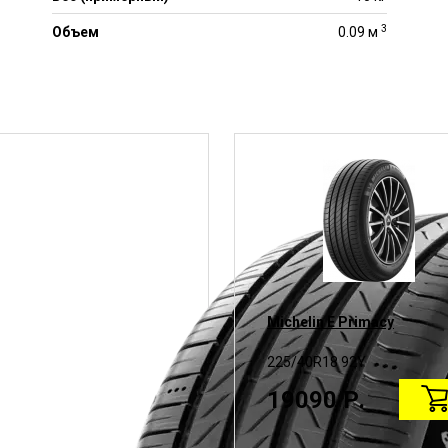
3
Объем
0.09 м
Michelin E Primacy
225/40R18 92Y
19090 Р.