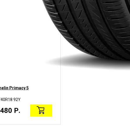
helin Primacy 5
/40R18 92Y
480 Р.