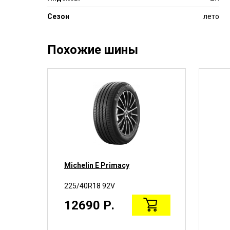
Сезон
лето
Похожие шины
001
Michelin E Primacy
225/40R18 92V
12690 Р.