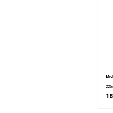
Mic
225
18