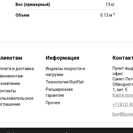
Вес (примерный)
13 кг
3
Объем
0.13 м
лиентам
Информация
Контак
Пункт-выд
плата и доставка
Индексы скорости и
офис:
нагрузки
иномонтаж
Санкт-Пет
Технология RunFlat
 компании
Обводного 
Расширенная
1, лит. Е
онтакты
Карта про
гарантия
ользовательское
Прочее
оглашение
+7 (812) 4
buy@buywh