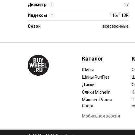
Диаметр
17
Индексы
116/113R
Сезон
всесезонные
Каталог
К
Шины
О
Шины RunFlat
Ш
Диски
О
Слики Michelin
К
Мишлен Ралли
П
Спорт
с
Мобильная версия