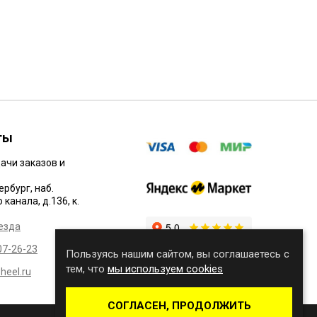
ты
ачи заказов и
ербург, наб.
канала, д.136, к.
езда
07-26-23
Пользуясь нашим сайтом, вы соглашаетесь с
тем, что
мы используем cookies
eel.ru
СОГЛАСЕН, ПРОДОЛЖИТЬ