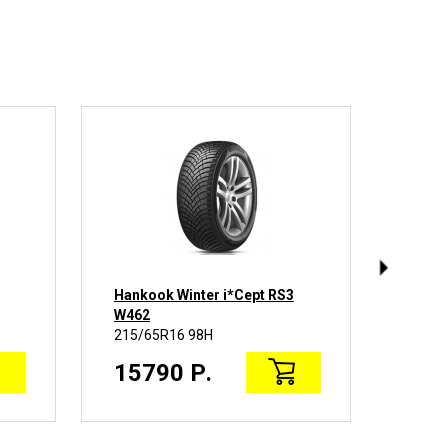
Hankook Winter i*Cept RS3
Bridg
W462
215/65R16 98H
215/6
15790 Р.
215