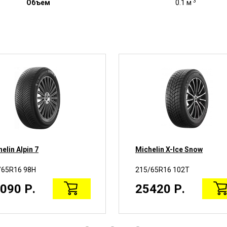
3
Объем
0.1 м
elin Alpin 7
Michelin X-Ice Snow
/65R16 98H
215/65R16 102T
090 Р.
25420 Р.