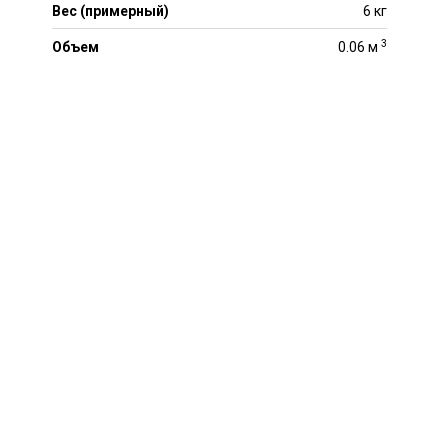
Вес (примерный)
6 кг
3
Объем
0.06 м
inental
tiWinterContact TS 800
/55R15 77T