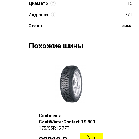
Диаметр
15
Индексы
77T
Сезон
зима
Похожие шины
Continental
Cont
00
ContiWinterContact TS 800
Con
175/55R15 77T
175