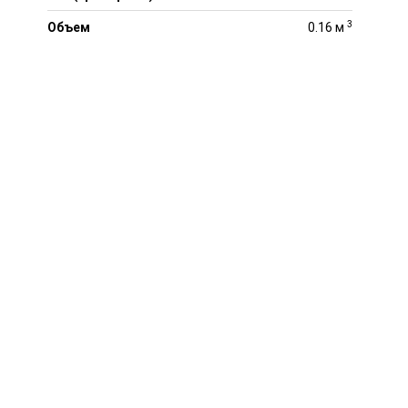
3
Объем
0.16 м
en/Roadstone Winguard
Spike 3
/75R17 121/118R
270 Р.