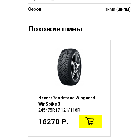
Сезон
зима (шипы)
Похожие шины
ard
Nexen/Roadstone Winguard
Nex
WinSpike 3
Win
245/75R17 121/118R
245
16270 Р.
16