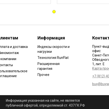
лиентам
Информация
Контак
Пункт-выд
плата и доставка
Индексы скорости и
офис:
нагрузки
иномонтаж
Санкт-Пет
Технология RunFlat
 компании
Обводного 
Расширенная
1, лит. Е
онтакты
Карта про
гарантия
ользовательское
Прочее
оглашение
+7 (812) 4
buy@buywh
Информация указанная на сайте, не является
публичной офертой, определяемой ст. 437 ГК РФ