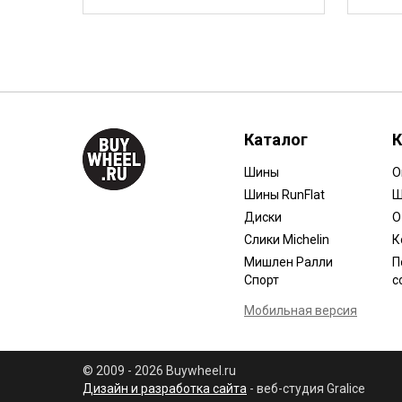
Каталог
К
Шины
О
Шины RunFlat
Ш
Диски
О
Слики Michelin
К
Мишлен Ралли
П
Спорт
с
Мобильная версия
© 2009 - 2026 Buywheel.ru
Дизайн и разработка сайта
- веб-студия Gralice