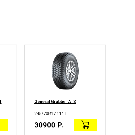
1
General Grabber AT3
Hank
245/70R17 114T
245/7
30900 Р.
169