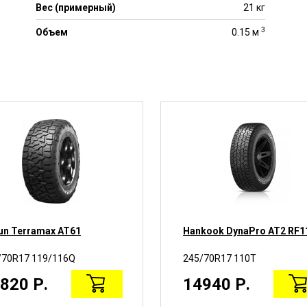
Вес (примерный)
21 кг
3
Объем
0.15 м
lun Terramax AT61
Hankook DynaPro AT2 RF1
/70R17 119/116Q
245/70R17 110T
820 Р.
14940 Р.