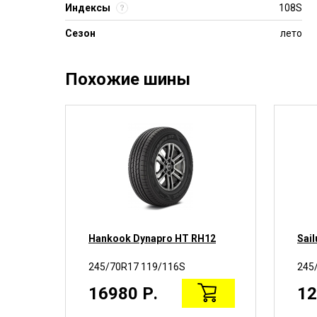
Индексы
108S
Сезон
лето
Похожие шины
Hankook Dynapro HT RH12
Sai
245/70R17 119/116S
245
16980 Р.
12