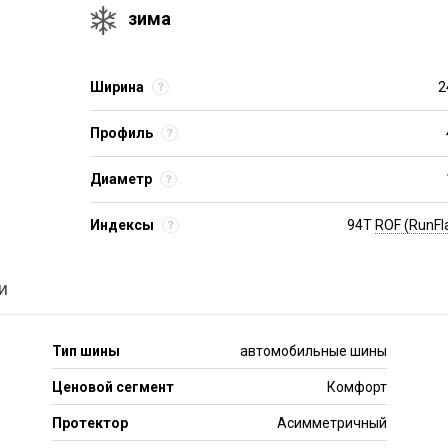
зима
Ширина
2
Профиль
Диаметр
Индексы
94T
ROF (RunFl
и
Тип шины
автомобильные шины
Ценовой сегмент
Комфорт
Протектор
Асимметричный