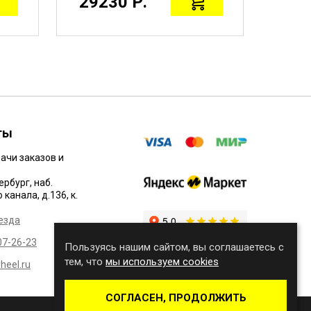
29230 Р.
409
ты
ачи заказов и
ербург, наб.
канала, д.136, к.
езда
07-26-23
Пользуясь нашим сайтом, вы соглашаетесь с
тем, что
мы используем cookies
eel.ru
СОГЛАСЕН, ПРОДОЛЖИТЬ