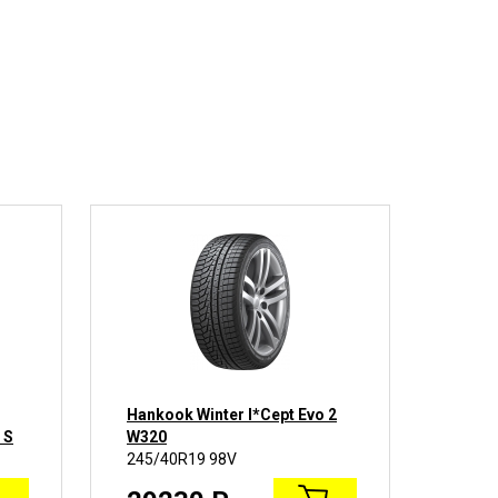
Hankook Winter I*Cept Evo 2
Pirel
 S
W320
245/40R19 98V
245/4