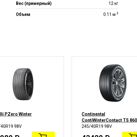
Вес (примерный)
12 кг
3
Объем
0.11 м
lli PZero Winter
Continental
ContiWinterContact TS 860
/40R19 98V
245/40R19 98V