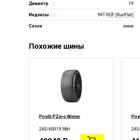
Диаметр
19
Индексы
94T
ROF (RunFlat)
Сезон
зима
Похожие шины
o 2
Pirelli PZero Winter
Pire
245/40R19 98H
245