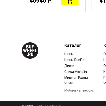
40940 Р.
41
Каталог
К
Шины
О
Шины RunFlat
Ш
Диски
О
Слики Michelin
К
Мишлен Ралли
П
Спорт
с
Мобильная версия