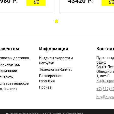
980 Р.
43420 Р.
лиентам
Информация
Контак
Пункт-выд
плата и доставка
Индексы скорости и
офис:
нагрузки
иномонтаж
Санкт-Пет
Технология RunFlat
 компании
Обводного 
Расширенная
1, лит. Е
онтакты
Карта про
гарантия
ользовательское
Прочее
оглашение
+7 (812) 4
buy@buywh