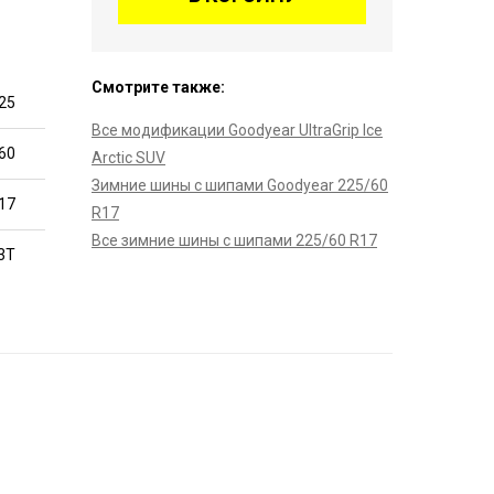
Смотрите также:
25
Все модификации Goodyear UltraGrip Ice
60
Arctic SUV
Зимние шины с шипами Goodyear 225/60
17
R17
Все зимние шины с шипами 225/60 R17
3T