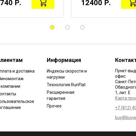
740 Р.
12400 Р.
лиентам
Информация
Контак
Пункт-выд
плата и доставка
Индексы скорости и
офис:
нагрузки
иномонтаж
Санкт-Пет
Технология RunFlat
 компании
Обводного 
Расширенная
1, лит. Е
онтакты
Карта про
гарантия
ользовательское
Прочее
оглашение
+7 (812) 4
buy@buywh