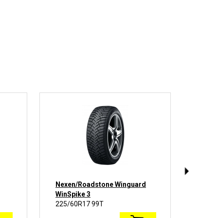
Nexen/Roadstone Winguard
Ikon 
WinSpike 3
225/60R17 99T
225/6