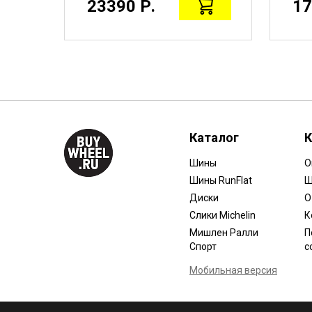
23390 Р.
17
Каталог
К
Шины
О
Шины RunFlat
Ш
Диски
О
Слики Michelin
К
Мишлен Ралли
П
Спорт
с
Мобильная версия