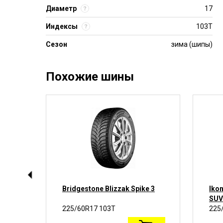
Диаметр
17
Индексы
103T
Сезон
зима (шипы)
Похожие шины
5
Bridgestone Blizzak Spike 3
Ikon
SUV
225/60R17 103T
225