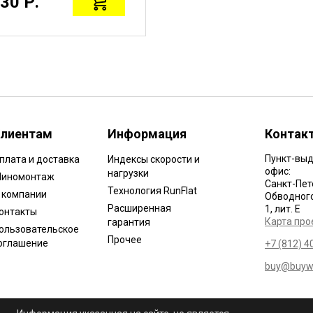
30 Р.
12440 Р.
лиентам
Информация
Контак
Пункт-выд
плата и доставка
Индексы скорости и
офис:
нагрузки
иномонтаж
Санкт-Пет
Технология RunFlat
 компании
Обводного 
Расширенная
1, лит. Е
онтакты
Карта про
гарантия
ользовательское
Прочее
оглашение
+7 (812) 4
buy@buywh