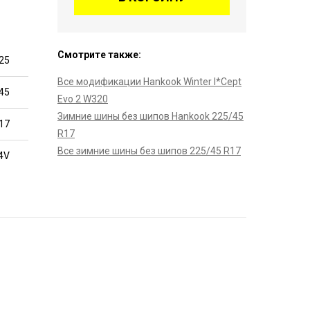
Смотрите также:
25
Все модификации Hankook Winter I*Cept
45
Evo 2 W320
Зимние шины без шипов Hankook 225/45
17
R17
Все зимние шины без шипов 225/45 R17
4V