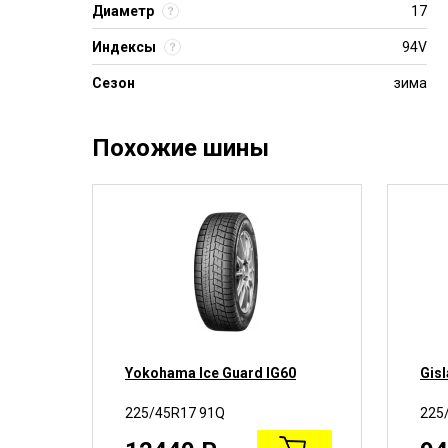
Диаметр
17
Индексы
94V
Сезон
зима
Похожие шины
Yokohama Ice Guard IG60
Gisl
225/45R17 91Q
225