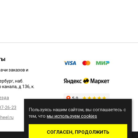
9430 Р.
ты
ачи заказов и
ербург, наб.
канала, д.136, к.
езда
07-26-23
Пользуясь нашим сайтом, вы соглашаетесь с
тем, что
мы используем cookies
eel.ru
СОГЛАСЕН, ПРОДОЛЖИТЬ