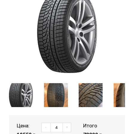
Цена:
Итого
-
+