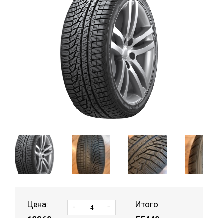
Цена:
Итого
-
+