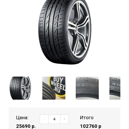
Цена:
Итого
-
+
25690
р.
102760 р