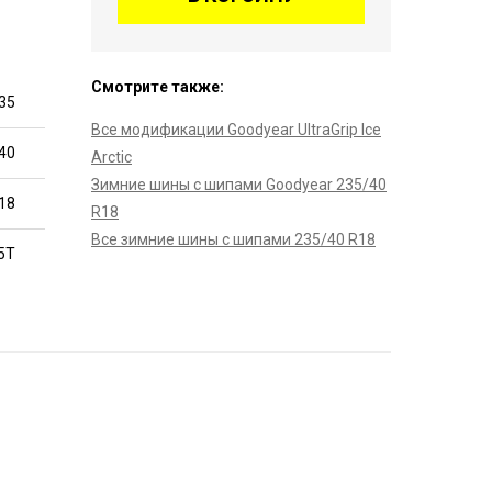
Смотрите также:
35
Все модификации Goodyear UltraGrip Ice
40
Arctic
Зимние шины с шипами Goodyear 235/40
18
R18
Все зимние шины с шипами 235/40 R18
5T