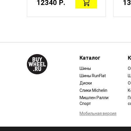
12340 Р.
13
Каталог
К
Шины
О
Шины RunFlat
Ш
Диски
О
Слики Michelin
К
Мишлен Ралли
П
Спорт
с
Мобильная версия