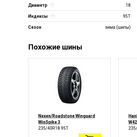
Диаметр
18
Индексы
95T
Сезон
зима (шипы)
Похожие шины
5
Nexen/Roadstone Winguard
Hank
WinSpike 3
W42
235/40R18 95T
235