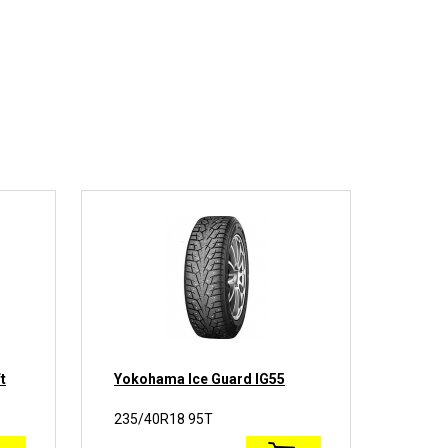
t
Yokohama Ice Guard IG55
Nexen
WinSp
235/40R18 95T
235/4