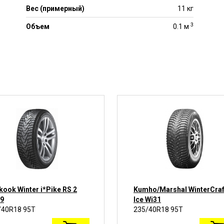
Вес (примерный)
11 кг
3
Объем
0.1 м
ook Winter i*Pike RS 2
Kumho/Marshal WinterCraf
9
Ice Wi31
/40R18 95T
235/40R18 95T