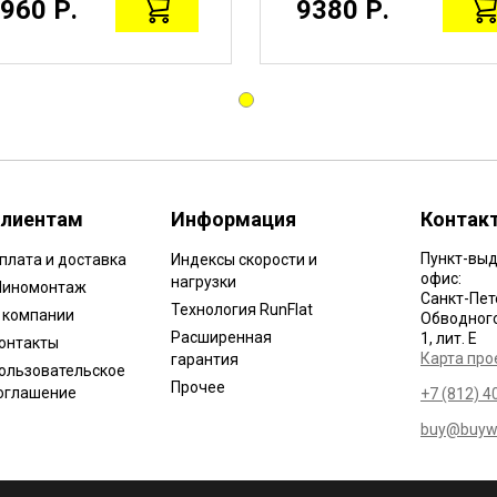
960 Р.
9380 Р.
лиентам
Информация
Контак
Пункт-выд
плата и доставка
Индексы скорости и
офис:
нагрузки
иномонтаж
Санкт-Пет
Технология RunFlat
 компании
Обводного 
Расширенная
1, лит. Е
онтакты
Карта про
гарантия
ользовательское
Прочее
оглашение
+7 (812) 4
buy@buywh