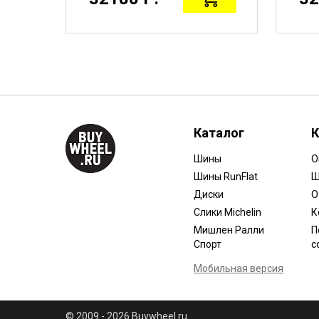
Каталог
К
Шины
О
Шины RunFlat
Ш
Диски
О
Слики Michelin
К
Мишлен Ралли
П
Спорт
с
Мобильная версия
© 2009 - 2026 Buywheel.ru