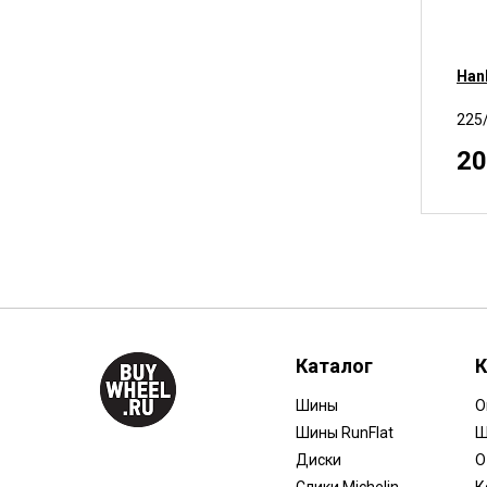
Han
225
20
Каталог
К
Шины
О
Шины RunFlat
Ш
Диски
О