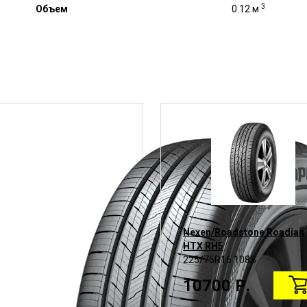
3
Объем
0.12 м
Nexen/Roadstone Roadian
HTX RH5
225/75R16 108S
10700 Р.