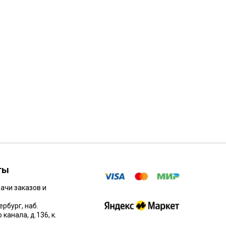
Hank
225/7
201
ты
ачи заказов и
ербург, наб.
канала, д.136, к.