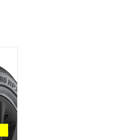
Maxxis Razr AT-781 ATS
225/75R16 115/112S
13210 Р.