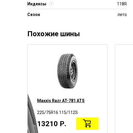
Индексы
118R
Сезон
лето
Похожие шины
n
Maxxis Razr AT-781 ATS
225/75R16 115/112S
13210 Р.