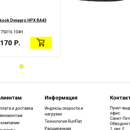
kook Dynapro HPX RA43
/75R16 104H
170 Р.
лиентам
Информация
Контак
Пункт-выд
плата и доставка
Индексы скорости и
офис:
нагрузки
иномонтаж
Санкт-Пет
Технология RunFlat
 компании
Обводного 
Расширенная
1, лит. Е