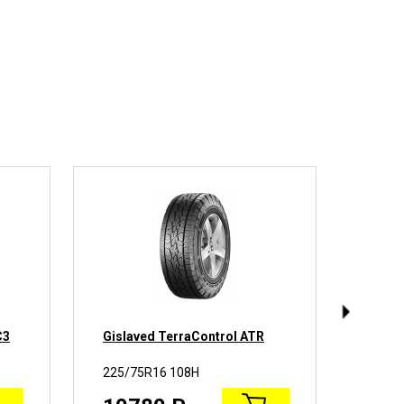
C3
Gislaved TerraControl ATR
Maxx
225/75R16 108H
225/7