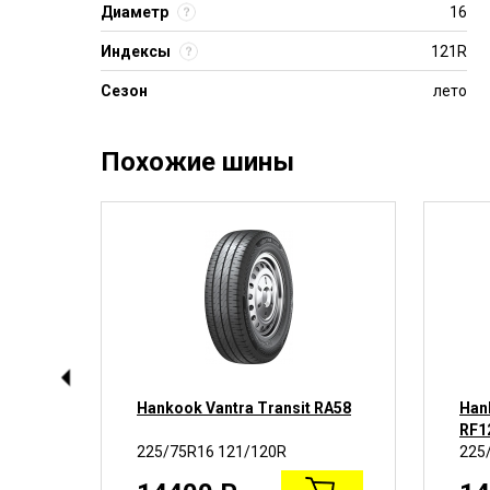
Диаметр
16
Индексы
121R
Сезон
лето
Похожие шины
Hankook Vantra Transit RA58
Han
RF1
225/75R16 121/120R
225