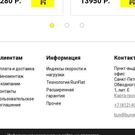
280 Р.
13950 Р.
лиентам
Информация
Контак
Пункт-выд
плата и доставка
Индексы скорости и
офис:
нагрузки
иномонтаж
Санкт-Пет
Технология RunFlat
 компании
Обводного 
Расширенная
1, лит. Е
онтакты
Карта про
гарантия
ользовательское
Прочее
оглашение
+7 (812) 4
buy@buywh