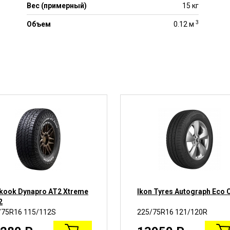
Вес (примерный)
15 кг
3
Объем
0.12 м
kook Dynapro AT2 Xtreme
Ikon Tyres Autograph Eco 
2
/75R16 115/112S
225/75R16 121/120R