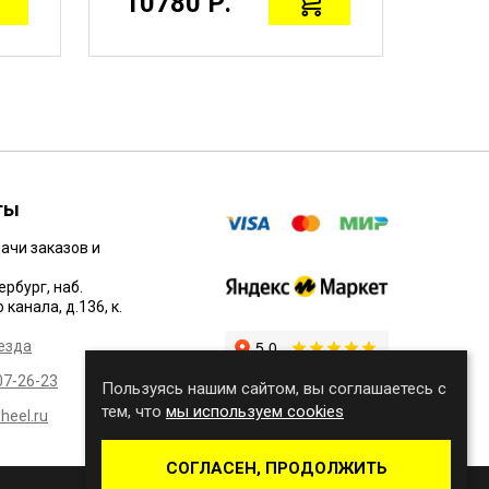
10780 Р.
117
ты
ачи заказов и
ербург, наб.
канала, д.136, к.
езда
07-26-23
Пользуясь нашим сайтом, вы соглашаетесь с
тем, что
мы используем cookies
eel.ru
СОГЛАСЕН, ПРОДОЛЖИТЬ