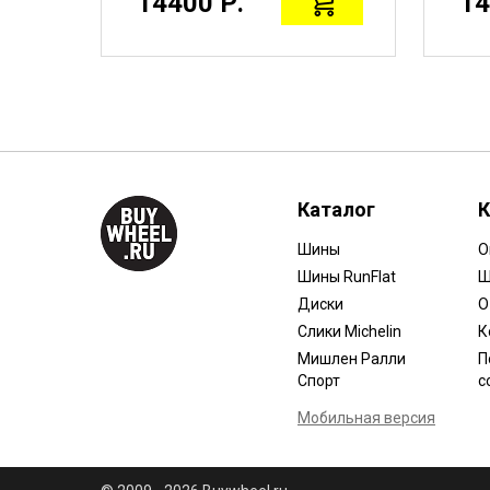
14400 Р.
14
Каталог
К
Шины
О
Шины RunFlat
Ш
Диски
О
Слики Michelin
К
Мишлен Ралли
П
Спорт
с
Мобильная версия