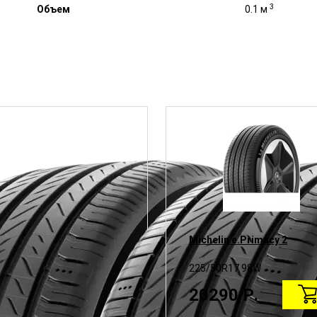
3
Объем
0.1 м
Michelin e.Primacy 2
225/50R17 98W
20290 Р.