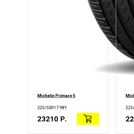
Michelin Primacy 5
Mic
225/50R17 98Y
225
23210 Р.
22