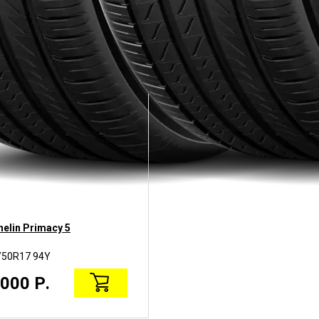
helin Primacy 5
/50R17 94Y
000 Р.