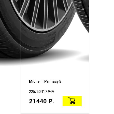
Michelin Primacy 5
Miche
225/50R17 94V
225/
21440 Р.
214