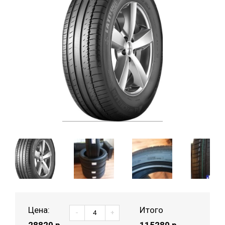
Цена:
Итого
-
+
28820
р.
115280 р