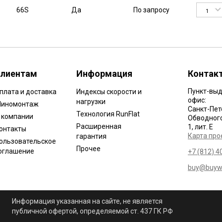
66S
Да
По запросу
1
лиентам
Информация
Контак
Пункт-выд
плата и доставка
Индексы скорости и
офис:
нагрузки
иномонтаж
Санкт-Пет
Технология RunFlat
 компании
Обводного 
Расширенная
1, лит. Е
онтакты
Карта про
гарантия
ользовательское
Прочее
оглашение
+7 (812) 4
buy@buywh
Информация указанная на сайте, не является
публичной офертой, определяемой ст. 437 ГК РФ