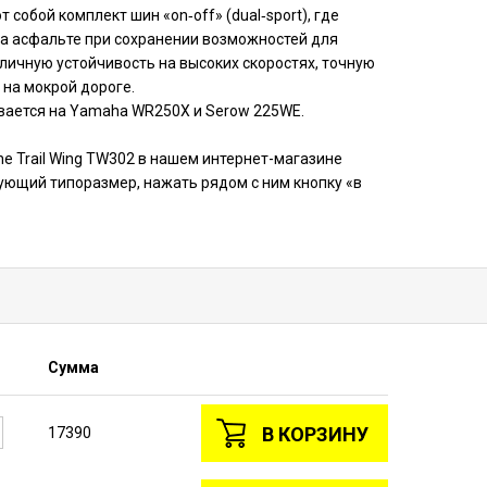
собой комплект шин «on‑off» (dual‑sport), где
а асфальте при сохранении возможностей для
тличную устойчивость на высоких скоростях, точную
на мокрой дороге.
вается на Yamaha WR250X и Serow 225WE.
ne Trail Wing TW302 в нашем интернет-магазине
вующий типоразмер, нажать рядом с ним кнопку «в
Сумма
В КОРЗИНУ
17390