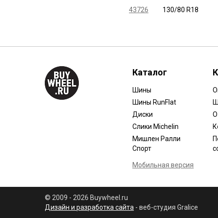
43726
130/80 R18
Каталог
К
Шины
О
Шины RunFlat
Ш
Диски
О
Слики Michelin
К
Мишлен Ралли
П
Спорт
с
Мобильная версия
© 2009 - 2026 Buywheel.ru
Дизайн и разработка сайта
- веб-студия Gralice