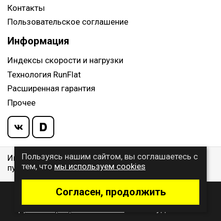
Контакты
Пользовательское соглашение
Информация
Индексы скорости и нагрузки
Технология RunFlat
Расширенная гарантия
Прочее
Пользуясь нашим сайтом, вы соглашаетесь с
Информация указанная на сайте, не является
тем, что
мы используем cookies
публичной офертой, определяемой ст. 437 ГК РФ
Согласен, продолжить
© 2009 - 2026 Buywheel.ru
Дизайн и разработка сайта
- веб-студия Gralice