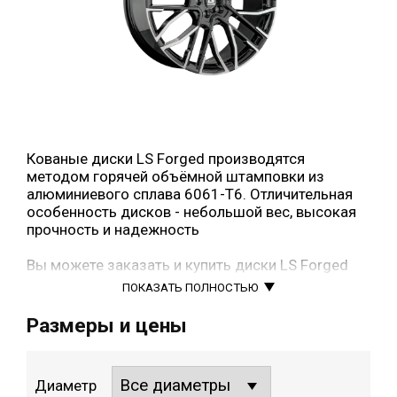
Кованые диски LS Forged производятся
методом горячей объёмной штамповки из
алюминиевого сплава 6061-Т6. Отличительная
особенность дисков - небольшой вес, высокая
прочность и надежность
Вы можете заказать и купить диски LS Forged
FG37 в нашем интернет-магазине Buywheel.ru.
ПОКАЗАТЬ ПОЛНОСТЬЮ
Для этого нужно выбрать соответствующий
типоразмер, нажать рядом с ним кнопку «в
Размеры и цены
корзину» и оформить заказ.
Диаметр