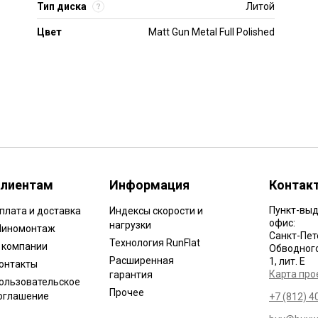
Тип диска
Литой
Цвет
Matt Gun Metal Full Polished
лиентам
Информация
Контак
Пункт-выд
плата и доставка
Индексы скорости и
офис:
нагрузки
иномонтаж
Санкт-Пет
Технология RunFlat
 компании
Обводного 
Расширенная
1, лит. Е
онтакты
Карта про
гарантия
ользовательское
Прочее
оглашение
+7 (812) 4