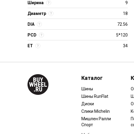
Ширина
9
Диаметр
18
DIA
72.56
PCD
5*120
ET
34
Каталог
К
Шины
О
Шины RunFlat
Ш
Диски
О
Слики Michelin
К
Мишлен Ралли
П
Спорт
с