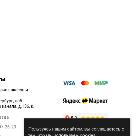
ты
ачи заказов и
ербург, наб.
канала, д.136, к.
езда
07-26-23
Пользуясь нашим сайтом, вы соглашаетесь с
тем, что
мы используем cookies