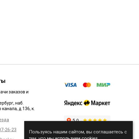
ты
ачи заказов и
ербург, наб.
канала, д.136, к.
езда
07-26-23
Пользуясь нашим сайтом, вы соглашаетесь с
тем, что
мы используем cookies