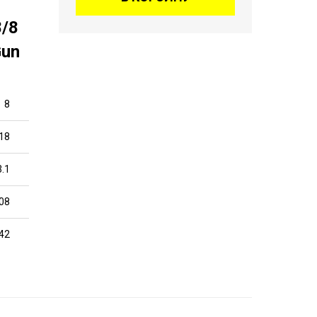
/8
Gun
8
18
3.1
08
42