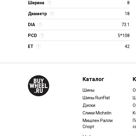
Ширина
8
Диаметр
18
DIA
73.1
PCD
5*108
ET
42
Каталог
К
Шины
О
Шины RunFlat
Ш
Диски
О
Слики Michelin
К
Мишлен Ралли
П
Спорт
с